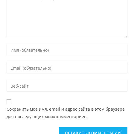
Введите
свое
имя
Введите
или
свой
имя
email-
Введите
пользователя,
адрес,
URL
чтобы
чтобы
вашего
прокомментировать
прокомментировать
веб-
Сохранить моё имя, email и адрес сайта в этом браузере
сайта
для последующих моих комментариев.
(необязательно)