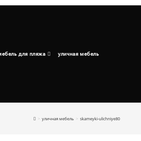
мебель для пляжа
уличная мебель
>
уличная мебель
>
skameyki-ulichniye80