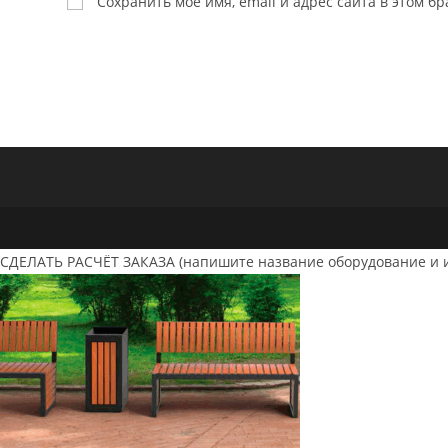
Сохранить моё имя, email и адрес сайта в этом 
или
имя
пользователя,
чтобы
прокомментировать
СДЕЛАТЬ РАСЧЁТ ЗАКАЗА (напишите название оборудование и 