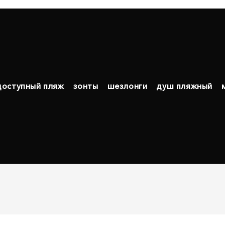
доступный пляж
зонты
шезлонги
душ пляжный