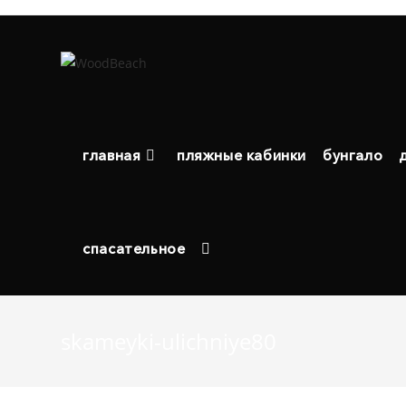
Перейти
к
содержимому
главная
пляжные кабинки
бунгало
спасательное
skameyki-ulichniye80