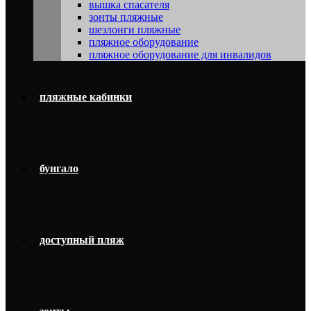
вышка спасателя
зонты пляжные
шезлонги пляжные
пляжное оборудование
пляжное оборудование для инвалидов
пляжные кабинки
бунгало
доступный пляж