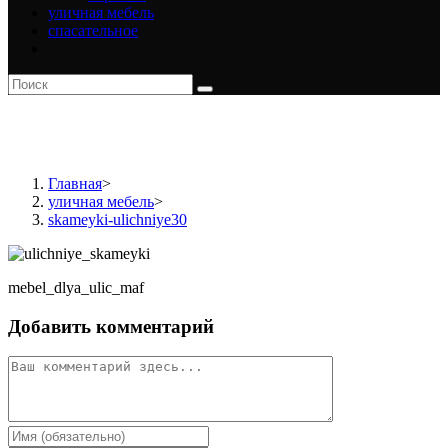
уличная мебель
спасательное
skameyki-ulichniye30
Главная
>
уличная мебель
>
skameyki-ulichniye30
mebel_dlya_ulic_maf
Добавить комментарий
Комментарий
Введите