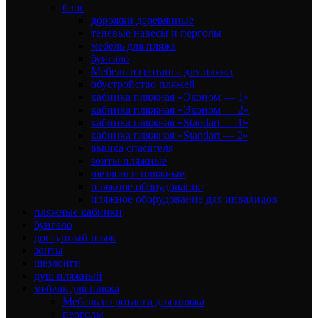
блог
дорожки деревянные
теневые навесы и перголы
мебель для пляжа
бунгало
Мебель из ротанга для пляжа
обустройство пляжей
кабинка пляжная «Эконом — 1»
кабинка пляжная «Эконом — 2»
кабинка пляжная «Standart — 1»
кабинка пляжная «Standart — 2»
вышка спасателя
зонты пляжные
шезлонги пляжные
пляжное оборудование
пляжное оборудование для инвалидов
пляжные кабинки
бунгало
доступный пляж
зонты
шезлонги
душ пляжный
мебель для пляжа
Мебель из ротанга для пляжа
перголы