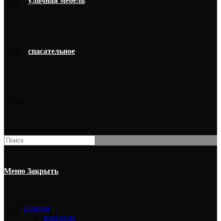
уличная мебель
спасательное
Поиск
на
сайте
Меню
Закрыть
главная
контакты