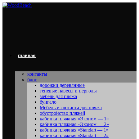
Перейти
к
содержимому
главная
контакты
блог
дорожки деревянные
теневые навесы и перголы
мебель для пляжа
бунгало
Мебель из ротанга для пляжа
обустройство пляжей
кабинка пляжная «Эконом — 1»
кабинка пляжная «Эконом — 2»
кабинка пляжная «Standart — 1»
кабинка пляжная «Standart — 2»