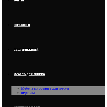
зонты
шезлонги
душ пляжный
мебель для пляжа
Мебель из ротанга для пляжа
перголы