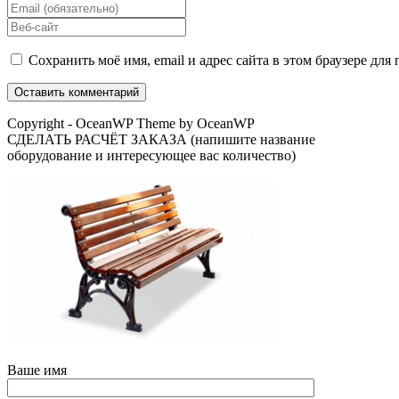
свое
Введите
имя
свой
Введите
или
email-
URL
имя
адрес,
вашего
Сохранить моё имя, email и адрес сайта в этом браузере д
пользователя,
чтобы
веб-
чтобы
прокомментировать
сайта
прокомментировать
(необязательно)
Copyright - OceanWP Theme by OceanWP
СДЕЛАТЬ РАСЧЁТ ЗАКАЗА (напишите название
оборудование и интересующее вас количество)
Ваше имя