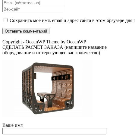
свое
Введите
имя
свой
Введите
или
email-
URL
имя
адрес,
вашего
Сохранить моё имя, email и адрес сайта в этом браузере д
пользователя,
чтобы
веб-
чтобы
прокомментировать
сайта
прокомментировать
(необязательно)
Copyright - OceanWP Theme by OceanWP
СДЕЛАТЬ РАСЧЁТ ЗАКАЗА (напишите название
оборудование и интересующее вас количество)
Ваше имя