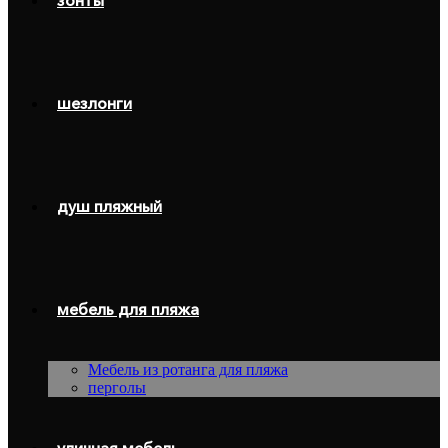
зонты
шезлонги
душ пляжный
мебель для пляжа
Мебель из ротанга для пляжа
перголы