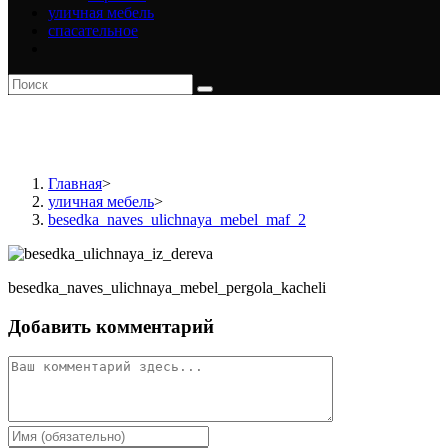
уличная мебель
спасательное
besedka_naves_ulichnaya_meb
Главная
>
уличная мебель
>
besedka_naves_ulichnaya_mebel_maf_2
besedka_naves_ulichnaya_mebel_pergola_kacheli
Добавить комментарий
Комментарий
Введите