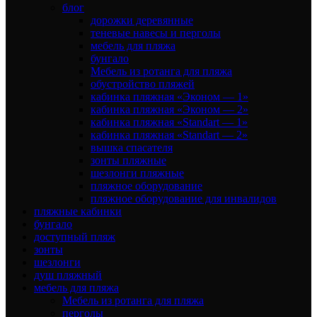
блог
дорожки деревянные
теневые навесы и перголы
мебель для пляжа
бунгало
Мебель из ротанга для пляжа
обустройство пляжей
кабинка пляжная «Эконом — 1»
кабинка пляжная «Эконом — 2»
кабинка пляжная «Standart — 1»
кабинка пляжная «Standart — 2»
вышка спасателя
зонты пляжные
шезлонги пляжные
пляжное оборудование
пляжное оборудование для инвалидов
пляжные кабинки
бунгало
доступный пляж
зонты
шезлонги
душ пляжный
мебель для пляжа
Мебель из ротанга для пляжа
перголы