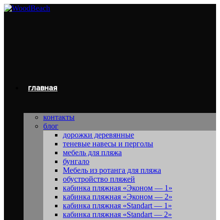
Перейти
к
содержимому
главная
контакты
блог
дорожки деревянные
теневые навесы и перголы
мебель для пляжа
бунгало
Мебель из ротанга для пляжа
обустройство пляжей
кабинка пляжная «Эконом — 1»
кабинка пляжная «Эконом — 2»
кабинка пляжная «Standart — 1»
кабинка пляжная «Standart — 2»