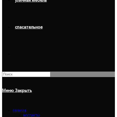
уличная мебель
спасательное
Поиск
на
сайте
Меню
Закрыть
главная
контакты