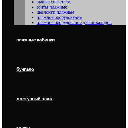
вышка спасателя
зонты пляжные
шезлонги пляжные
пляжное оборудование
пляжное оборудование для инвалидов
пляжные кабинки
бунгало
доступный пляж