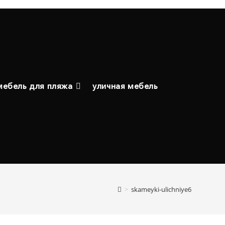
мебель для пляжа
уличная мебель
>
skameyki-ulichniye6