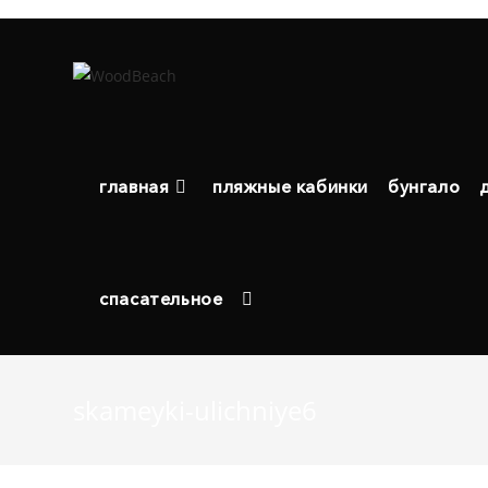
Перейти
к
содержимому
главная
пляжные кабинки
бунгало
спасательное
skameyki-ulichniye6