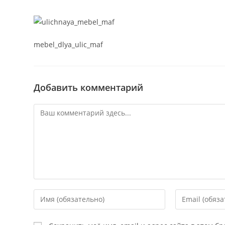
mebel_dlya_ulic_maf
Добавить комментарий
Комментарий
Введите
Введите
свое
свой
имя
email-