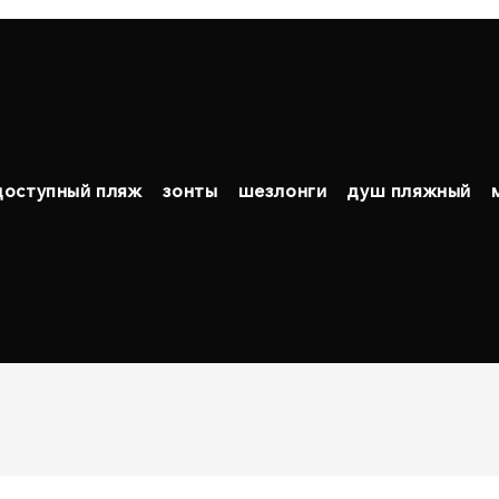
доступный пляж
зонты
шезлонги
душ пляжный