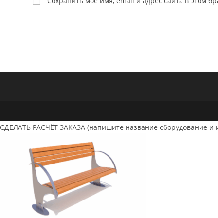
Сохранить моё имя, email и адрес сайта в этом 
или
адрес,
имя
чтобы
пользователя,
прокомменти
чтобы
прокомментировать
СДЕЛАТЬ РАСЧЁТ ЗАКАЗА (напишите название оборудование и 