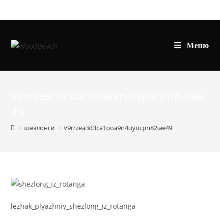
Перейти
к
содержимому
Меню
v9rrzea3d3ca1ooa9n4uyucpn82iae
49
>
шезлонги
>
v9rrzea3d3ca1ooa9n4uyucpn82iae49
lezhak_plyazhniy_shezlong_iz_rotanga