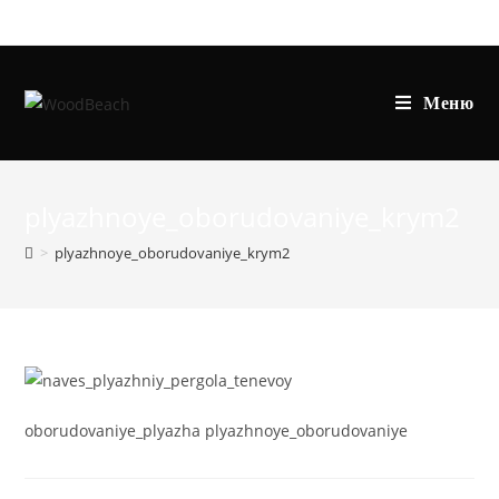
Перейти
к
содержимому
Меню
plyazhnoye_oborudovaniye_krym2
>
plyazhnoye_oborudovaniye_krym2
oborudovaniye_plyazha plyazhnoye_oborudovaniye