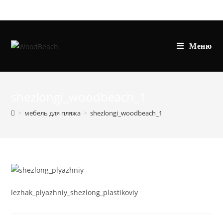
Перейти
к
содержимому
Меню
shezlongi_woodbeach_1
>
мебель для пляжа
>
shezlongi_woodbeach_1
lezhak_plyazhniy_shezlong_plastikoviy