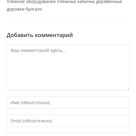
пляжное оборудование пляжные кабинки деревянные
дорожки бунгало
Добавить комментарий
Комментарий
Введите
свое
имя
Введите
или
свой
имя
email-