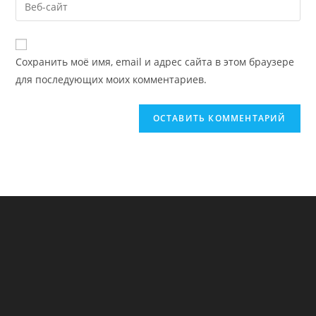
Введите
пользователя,
адрес,
URL
чтобы
чтобы
вашего
прокомментировать
прокомментировать
веб-
Сохранить моё имя, email и адрес сайта в этом браузере
сайта
для последующих моих комментариев.
(необязательно)