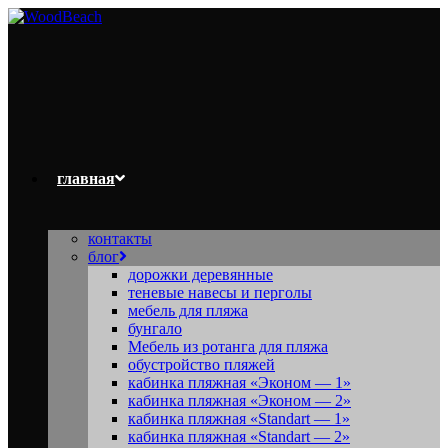
Перейти
к
содержимому
главная
контакты
блог
дорожки деревянные
теневые навесы и перголы
мебель для пляжа
бунгало
Мебель из ротанга для пляжа
обустройство пляжей
кабинка пляжная «Эконом — 1»
кабинка пляжная «Эконом — 2»
кабинка пляжная «Standart — 1»
кабинка пляжная «Standart — 2»