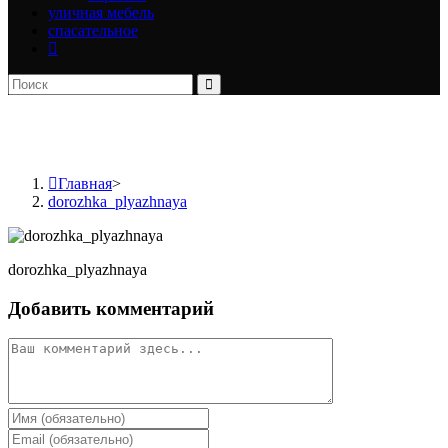
уличная мебель
спасательное
dorozhka_plyazhnaya
Главная
>
dorozhka_plyazhnaya
dorozhka_plyazhnaya
Добавить комментарий
Комментарий
Введите
свое
Введите