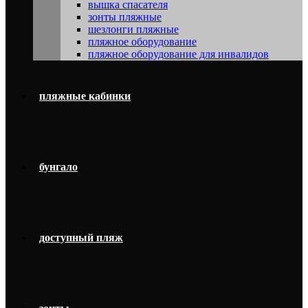
вышка спасателя
зонты пляжные
шезлонги пляжные
пляжное оборудование
пляжное оборудование для инвалидов
пляжные кабинки
бунгало
доступный пляж