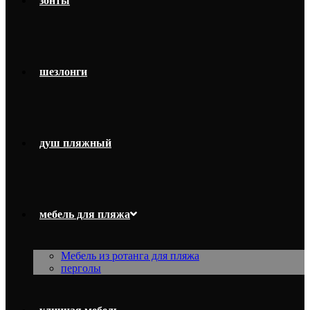
зонты
шезлонги
душ пляжный
мебель для пляжа
Мебель из ротанга для пляжа
перголы