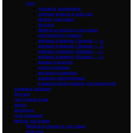
блог
дорожки деревянные
теневые навесы и перголы
мебель для пляжа
бунгало
Мебель из ротанга для пляжа
обустройство пляжей
кабинка пляжная «Эконом — 1»
кабинка пляжная «Эконом — 2»
кабинка пляжная «Standart — 1»
кабинка пляжная «Standart — 2»
вышка спасателя
зонты пляжные
шезлонги пляжные
пляжное оборудование
пляжное оборудование для инвалидов
пляжные кабинки
бунгало
доступный пляж
зонты
шезлонги
душ пляжный
мебель для пляжа
Мебель из ротанга для пляжа
перголы