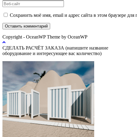
имя
свой
Введите
или
email-
URL
имя
адрес,
вашего
Сохранить моё имя, email и адрес сайта в этом браузере д
пользователя,
чтобы
веб-
чтобы
прокомментировать
сайта
прокомментировать
(необязательно)
Copyright - OceanWP Theme by OceanWP
СДЕЛАТЬ РАСЧЁТ ЗАКАЗА (напишите название
оборудование и интересующее вас количество)