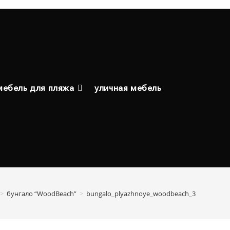
мебель для пляжа
уличная мебель
>
бунгало “WoodBeach”
>
bungalo_plyazhnoye_woodbeach_3