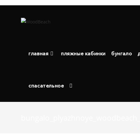
Перейти
к
содержимому
главная
пляжные кабинки
бунгало
спасательное
bungalo_plyazhnoye_woodbeach