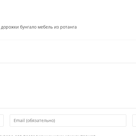
дорожки бунгало мебель из ротанга
Введите
В
свой
U
email-
в