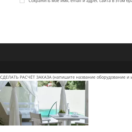
Сохранить моё имя, email и адрес сайта в этом 
или
имя
пользователя,
чтобы
прокомментировать
СДЕЛАТЬ РАСЧЁТ ЗАКАЗА (напишите название оборудование и 