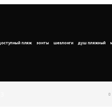
доступный пляж
зонты
шезлонги
душ пляжный
_3