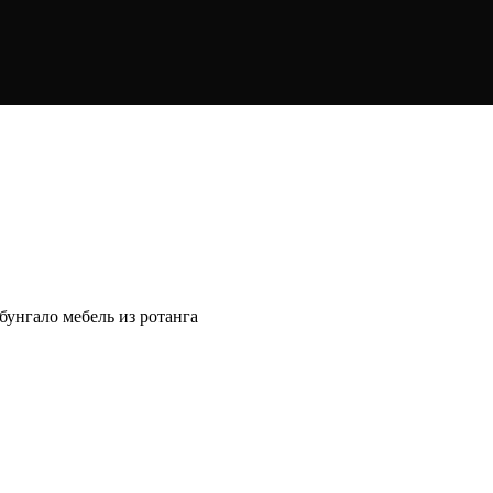
v-moskve
унгало мебель из ротанга