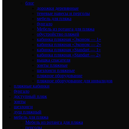
блог
дорожки деревянные
теневые навесы и перголы
мебель для пляжа
бунгало
Мебель из ротанга для пляжа
обустройство пляжей
кабинка пляжная «Эконом — 1»
кабинка пляжная «Эконом — 2»
кабинка пляжная «Standart — 1»
кабинка пляжная «Standart — 2»
вышка спасателя
зонты пляжные
шезлонги пляжные
пляжное оборудование
пляжное оборудование для инвалидов
пляжные кабинки
бунгало
доступный пляж
зонты
шезлонги
душ пляжный
мебель для пляжа
Мебель из ротанга для пляжа
перголы