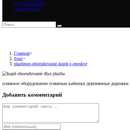
уличная мебель
спасательное
plazhnoe-oborudovanie-kupit-
Главная
>
блог
>
plazhnoe-oborudovanie-kupit-v-moskve
пляжное оборудование пляжные кабинки деревянные дорожки б
Добавить комментарий
Комментарий
Введите