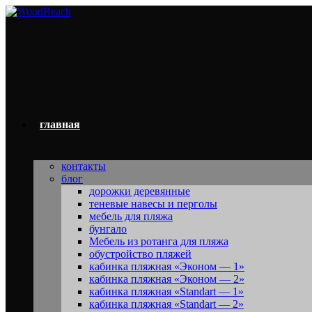
Перейти
к
содержимому
главная
контакты
блог
дорожки деревянные
теневые навесы и перголы
мебель для пляжа
бунгало
Мебель из ротанга для пляжа
обустройство пляжей
кабинка пляжная «Эконом — 1»
кабинка пляжная «Эконом — 2»
кабинка пляжная «Standart — 1»
кабинка пляжная «Standart — 2»