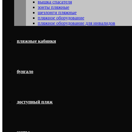
вышка спасателя
зонты пляжные
шезлонги пляжные
пляжное оборудование
пляжное оборудование для инвалидов
пляжные кабинки
бунгало
доступный пляж