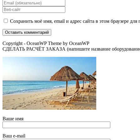
свое
Введите
имя
свой
Введите
или
email-
URL
имя
адрес,
вашего
Сохранить моё имя, email и адрес сайта в этом браузере д
пользователя,
чтобы
веб-
чтобы
прокомментировать
сайта
прокомментировать
(необязательно)
Copyright - OceanWP Theme by OceanWP
СДЕЛАТЬ РАСЧЁТ ЗАКАЗА (напишите название оборудование 
Ваше имя
Ваш e-mail