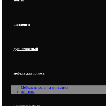
зонты
шезлонги
душ пляжный
мебель для пляжа
Мебель из ротанга для пляжа
перголы