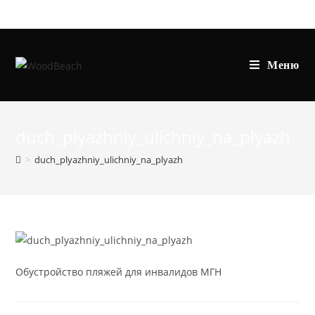
Перейти
к
содержимому
Меню
duch_plyazhniy_ulichniy_na_plyazh
>
duch_plyazhniy_ulichniy_na_plyazh
Обустройство пляжей для инвалидов МГН