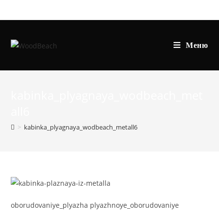
Перейти
к
содержимому
Меню
kabinka_plyagnaya_wodbeach_met
all6
>
kabinka_plyagnaya_wodbeach_metall6
oborudovaniye_plyazha plyazhnoye_oborudovaniye