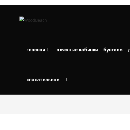
Перейти
к
содержимому
главная
пляжные кабинки
бунгало
спасательное