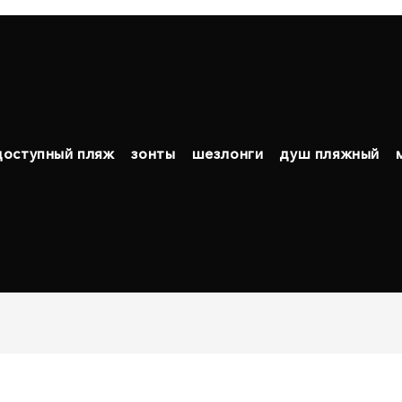
доступный пляж
зонты
шезлонги
душ пляжный