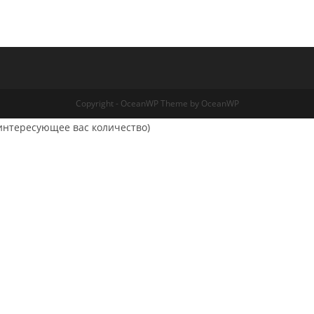
Copyright - OceanWP Theme by OceanWP
интересующее вас количество)