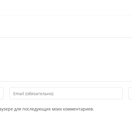
Введите
В
свой
U
email-
в
браузере для последующих моих комментариев.
адрес,
в
чтобы
с
прокомментировать
(