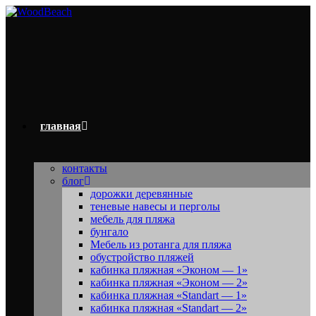
Перейти
к
содержимому
главная
контакты
блог
дорожки деревянные
теневые навесы и перголы
мебель для пляжа
бунгало
Мебель из ротанга для пляжа
обустройство пляжей
кабинка пляжная «Эконом — 1»
кабинка пляжная «Эконом — 2»
кабинка пляжная «Standart — 1»
кабинка пляжная «Standart — 2»