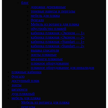
блог
дорожки деревянные
теневые навесы и перголы
мебель для пляжа
бунгало
Мебель из ротанга для пляжа
обустройство пляжей
кабинка пляжная «Эконом — 1»
кабинка пляжная «Эконом — 2»
кабинка пляжная «Standart — 1»
кабинка пляжная «Standart — 2»
вышка спасателя
зонты пляжные
шезлонги пляжные
пляжное оборудование
пляжное оборудование для инвалидов
пляжные кабинки
бунгало
доступный пляж
зонты
шезлонги
душ пляжный
мебель для пляжа
Мебель из ротанга для пляжа
перголы