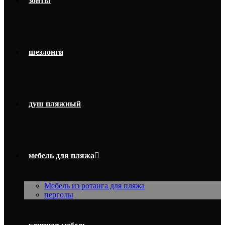
зонты
шезлонги
душ пляжный
мебель для пляжа
Мебель из ротанга для пляжа
перголы