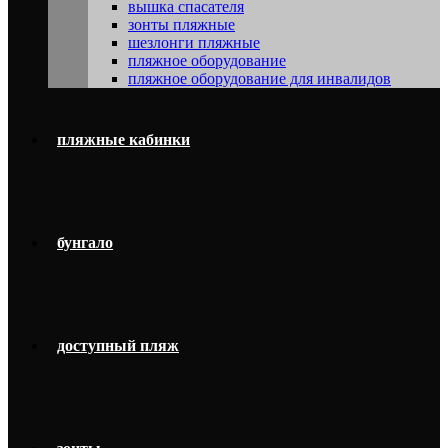
вышка спасателя
зонты пляжные
шезлонги пляжные
пляжное оборудование
пляжное оборудование для инвалидов
пляжные кабинки
бунгало
доступный пляж