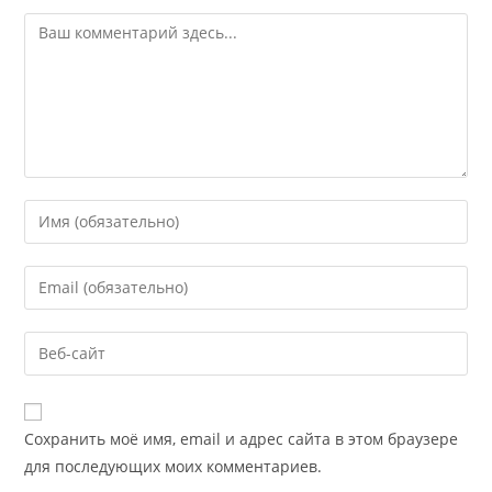
Комментарий
Введите
свое
имя
Введите
или
свой
имя
email-
Введите
пользователя,
адрес,
URL
чтобы
чтобы
вашего
прокомментировать
прокомментировать
веб-
Сохранить моё имя, email и адрес сайта в этом браузере
сайта
для последующих моих комментариев.
(необязательно)