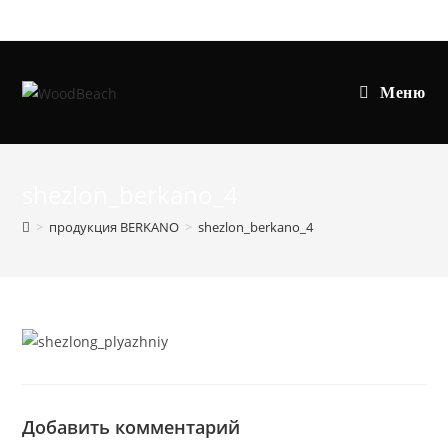
Перейти
к
содержимому
Меню
shezlon_berkano_4
>
продукция BERKANO
>
shezlon_berkano_4
Добавить комментарий